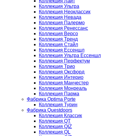
Коллекция Лайт
Коллекция Ультра
Коллекция Неоклассик
Коллекция Невада
Коллекция Палермо
Коллекция Ренессанс
Коллекция Версо
Коллекция Тренд
Коллекция Стайл
Коллекция Ессеншл
Коллекция Ультра Ессеншл
Коллекция Перфектум
Коллекция Трио
Коллекция Оксфорд
Коллекция Интерио
Коллекция Манчестер
Коллекция Монреаль
Коллекция Парма
Фабрика Optima Porte
Коллекция Турин
Фабрика Questdoors
Коллекция Классик
Коллекция QT
Коллекция QIZ
Коллекция QL