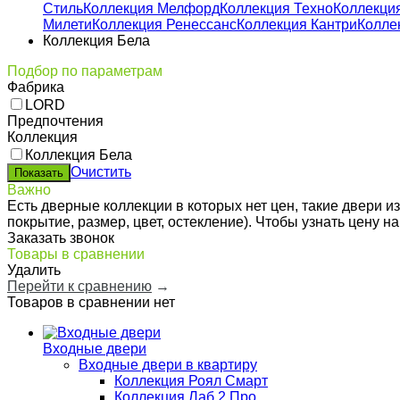
Стиль
Коллекция Мелфорд
Коллекция Техно
Коллекци
Милети
Коллекция Ренессанс
Коллекция Кантри
Колле
Коллекция Бела
Подбор по параметрам
Фабрика
LORD
Предпочтения
Коллекция
Коллекция Бела
Очистить
Важно
Есть дверные коллекции в которых нет цен, такие двери 
покрытие, размер, цвет, остекление). Чтобы узнать цену 
Заказать звонок
Товары в сравнении
Удалить
Перейти к сравнению
→
Товаров в сравнении нет
Входные двери
Входные двери в квартиру
Коллекция Роял Смарт
Коллекция Лаб 2 Про