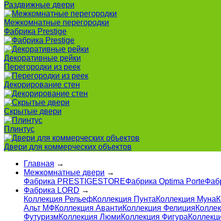
Раздвижные двери
Межкомнатные перегородки
Фабрика Prestige
Декоративные рейки
Перегородки из реек
Декорирование стен
Скрытые двери
Плинтус
Двери для коммерческих объектов
Главная
→
Межкомнатные двери
→
Фабрика PRESTIGESTORE
Фабрика Optima Porte
Фаб
Фабрика LORD
→
Коллекция Рельеф
Коллекция Пунта
Коллекция Муна
К
Альт МФ
Коллекция Аванти
Коллекция Фелиция
Колле
Футуризм
Коллекция Люми
Коллекция Фигура
Коллекци