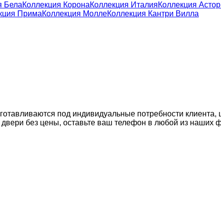
я Бела
Коллекция Корона
Коллекция Италия
Коллекция Астор
кция Прима
Коллекция Молле
Коллекция Кантри Вилла
изготавливаются под индивидуальные потребности клиента, 
на двери без цены, оставьте ваш телефон в любой из наших