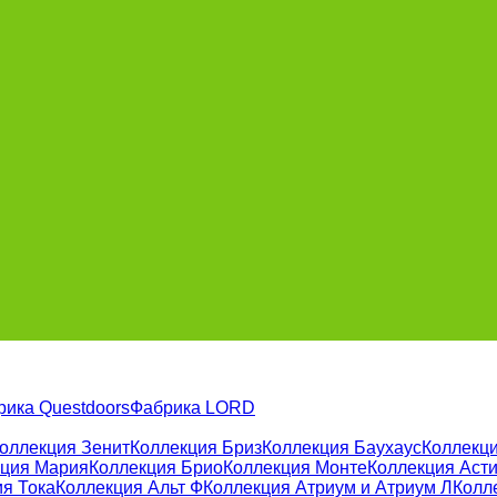
рика Questdoors
Фабрика LORD
оллекция Зенит
Коллекция Бриз
Коллекция Баухаус
Коллекци
кция Мария
Коллекция Брио
Коллекция Монте
Коллекция Аст
я Тока
Коллекция Альт Ф
Коллекция Атриум и Атриум Л
Колл