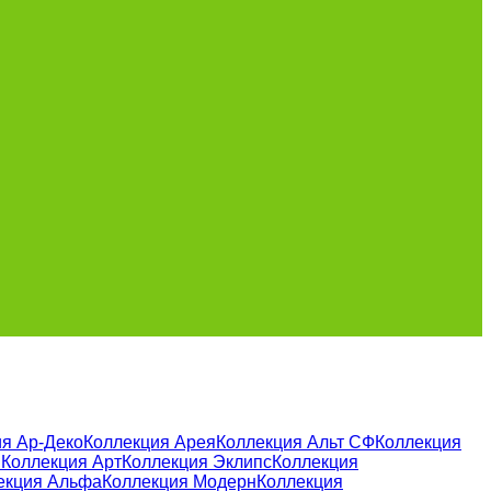
я Ар-Деко
Коллекция Арея
Коллекция Альт СФ
Коллекция
и
Коллекция Арт
Коллекция Эклипс
Коллекция
екция Альфа
Коллекция Модерн
Коллекция