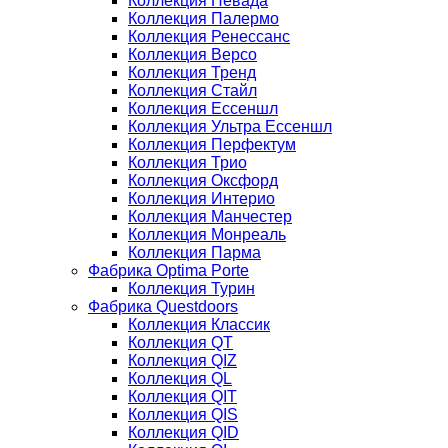
Коллекция Невада
Коллекция Палермо
Коллекция Ренессанс
Коллекция Версо
Коллекция Тренд
Коллекция Стайл
Коллекция Ессеншл
Коллекция Ультра Ессеншл
Коллекция Перфектум
Коллекция Трио
Коллекция Оксфорд
Коллекция Интерио
Коллекция Манчестер
Коллекция Монреаль
Коллекция Парма
Фабрика Optima Porte
Коллекция Турин
Фабрика Questdoors
Коллекция Классик
Коллекция QT
Коллекция QIZ
Коллекция QL
Коллекция QIT
Коллекция QIS
Коллекция QID