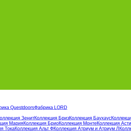
рика Questdoors
Фабрика LORD
оллекция Зенит
Коллекция Бриз
Коллекция Баухаус
Коллекци
кция Мария
Коллекция Брио
Коллекция Монте
Коллекция Аст
я Тока
Коллекция Альт Ф
Коллекция Атриум и Атриум Л
Колл