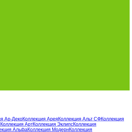
я Ар-Деко
Коллекция Арея
Коллекция Альт СФ
Коллекция
и
Коллекция Арт
Коллекция Эклипс
Коллекция
екция Альфа
Коллекция Модерн
Коллекция