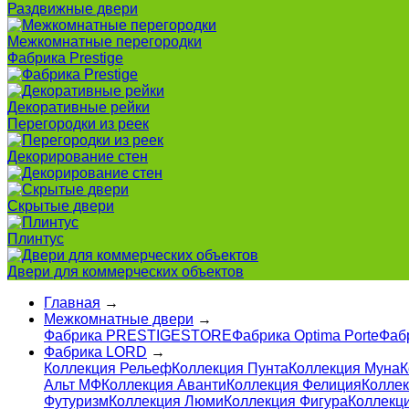
Раздвижные двери
Межкомнатные перегородки
Фабрика Prestige
Декоративные рейки
Перегородки из реек
Декорирование стен
Скрытые двери
Плинтус
Двери для коммерческих объектов
Главная
→
Межкомнатные двери
→
Фабрика PRESTIGESTORE
Фабрика Optima Porte
Фаб
Фабрика LORD
→
Коллекция Рельеф
Коллекция Пунта
Коллекция Муна
К
Альт МФ
Коллекция Аванти
Коллекция Фелиция
Колле
Футуризм
Коллекция Люми
Коллекция Фигура
Коллекци