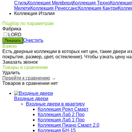
Стиль
Коллекция Мелфорд
Коллекция Техно
Коллекци
Милети
Коллекция Ренессанс
Коллекция Кантри
Колле
Коллекция Италия
Подбор по параметрам
Фабрика
LORD
Очистить
Важно
Есть дверные коллекции в которых нет цен, такие двери 
покрытие, размер, цвет, остекление). Чтобы узнать цену 
Заказать звонок
Товары в сравнении
Удалить
Перейти к сравнению
→
Товаров в сравнении нет
Входные двери
Входные двери в квартиру
Коллекция Роял Смарт
Коллекция Лаб 2 Про
Коллекция Лаб 1 Про
Коллекция Пиано Смарт 2.0
Коллекция БН-15