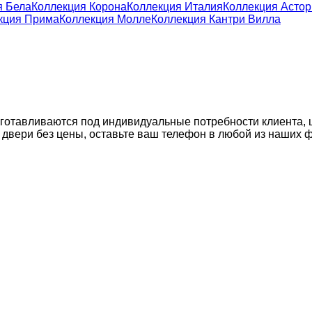
я Бела
Коллекция Корона
Коллекция Италия
Коллекция Астор
кция Прима
Коллекция Молле
Коллекция Кантри Вилла
изготавливаются под индивидуальные потребности клиента, 
на двери без цены, оставьте ваш телефон в любой из наших