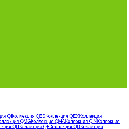
ия QI
Коллекция QES
Коллекция QEX
Коллекция
оллекция QMG
Коллекция QMA
Коллекция QIN
Коллекция
екция QH
Коллекция QF
Коллекция QD
Коллекция