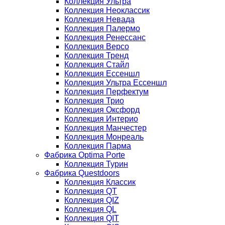
Коллекция Ультра
Коллекция Неоклассик
Коллекция Невада
Коллекция Палермо
Коллекция Ренессанс
Коллекция Версо
Коллекция Тренд
Коллекция Стайл
Коллекция Ессеншл
Коллекция Ультра Ессеншл
Коллекция Перфектум
Коллекция Трио
Коллекция Оксфорд
Коллекция Интерио
Коллекция Манчестер
Коллекция Монреаль
Коллекция Парма
Фабрика Optima Porte
Коллекция Турин
Фабрика Questdoors
Коллекция Классик
Коллекция QT
Коллекция QIZ
Коллекция QL
Коллекция QIT