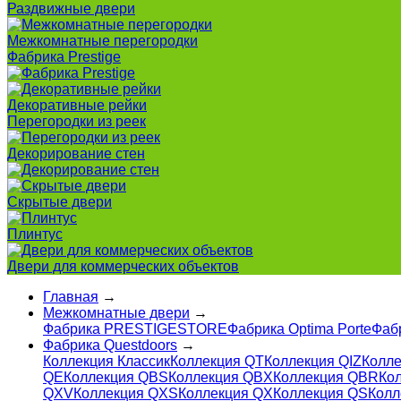
Раздвижные двери
Межкомнатные перегородки
Фабрика Prestige
Декоративные рейки
Перегородки из реек
Декорирование стен
Скрытые двери
Плинтус
Двери для коммерческих объектов
Главная
→
Межкомнатные двери
→
Фабрика PRESTIGESTORE
Фабрика Optima Porte
Фаб
Фабрика Questdoors
→
Коллекция Классик
Коллекция QT
Коллекция QIZ
Колле
QE
Коллекция QBS
Коллекция QBX
Коллекция QBR
Ко
QXV
Коллекция QXS
Коллекция QX
Коллекция QS
Колл