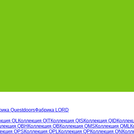
рика Questdoors
Фабрика LORD
кция QL
Коллекция QIT
Коллекция QIS
Коллекция QID
Коллекц
ллекция QBH
Коллекция QB
Коллекция QMS
Коллекция QML
К
екция QPS
Коллекция QPL
Коллекция QP
Коллекция QN
Колл