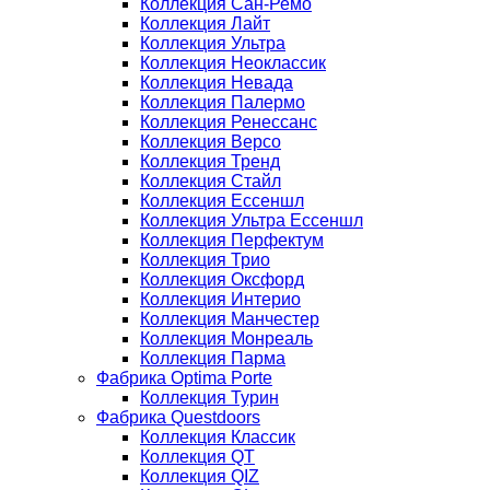
Коллекция Сан-Ремо
Коллекция Лайт
Коллекция Ультра
Коллекция Неоклассик
Коллекция Невада
Коллекция Палермо
Коллекция Ренессанс
Коллекция Версо
Коллекция Тренд
Коллекция Стайл
Коллекция Ессеншл
Коллекция Ультра Ессеншл
Коллекция Перфектум
Коллекция Трио
Коллекция Оксфорд
Коллекция Интерио
Коллекция Манчестер
Коллекция Монреаль
Коллекция Парма
Фабрика Optima Porte
Коллекция Турин
Фабрика Questdoors
Коллекция Классик
Коллекция QT
Коллекция QIZ