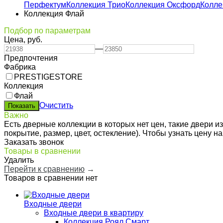
Перфектум
Коллекция Трио
Коллекция Оксфорд
Колле
Коллекция Флай
Подбор по параметрам
Цена,
руб.
—
Предпочтения
Фабрика
PRESTIGESTORE
Коллекция
Флай
Очистить
Важно
Есть дверные коллекции в которых нет цен, такие двери 
покрытие, размер, цвет, остекление). Чтобы узнать цену 
Заказать звонок
Товары в сравнении
Удалить
Перейти к сравнению
→
Товаров в сравнении нет
Входные двери
Входные двери в квартиру
Коллекция Роял Смарт