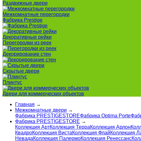
Раздвижные двери
Межкомнатные перегородки
Фабрика Prestige
Декоративные рейки
Перегородки из реек
Декорирование стен
Скрытые двери
Плинтус
Двери для коммерческих объектов
Главная
→
Межкомнатные двери
→
Фабрика PRESTIGESTORE
Фабрика Optima Porte
Фаб
Фабрика PRESTIGESTORE
→
Коллекция Арт
Коллекция Терра
Коллекция Арлон
Кол
Квадро
Коллекция Виста
Коллекция Флай
Коллекция Ла
Невада
Коллекция Палермо
Коллекция Ренессанс
Кол