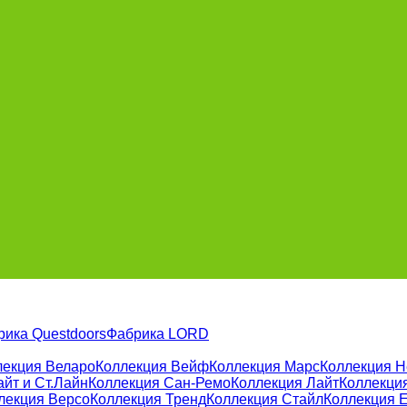
рика Questdoors
Фабрика LORD
лекция Веларо
Коллекция Вейф
Коллекция Марс
Коллекция 
йт и Ст.Лайн
Коллекция Сан-Ремо
Коллекция Лайт
Коллекция
лекция Версо
Коллекция Тренд
Коллекция Стайл
Коллекция 