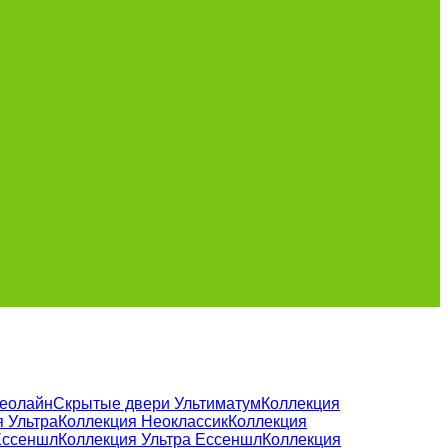
Неолайн
Скрытые двери Ультиматум
Коллекция
 Ультра
Коллекция Неоклассик
Коллекция
Ессеншл
Коллекция Ультра Ессеншл
Коллекция